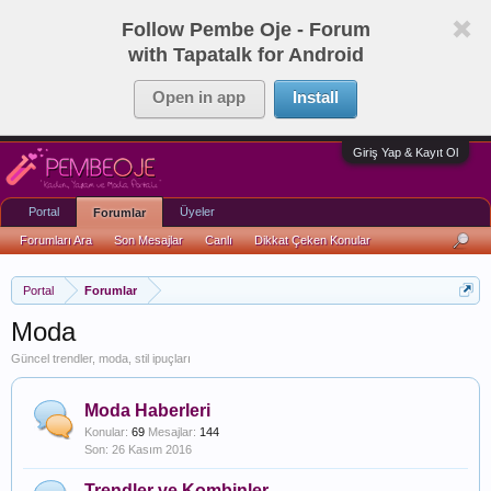
Follow Pembe Oje - Forum
with Tapatalk for Android
Open in app
Install
Giriş Yap & Kayıt Ol
Portal
Üyeler
Forumlar
Forumları Ara
Son Mesajlar
Canlı
Dikkat Çeken Konular
Portal
Forumlar
Moda
Güncel trendler, moda, stil ipuçları
Moda Haberleri
Konular:
69
Mesajlar:
144
26 Kasım 2016
Trendler ve Kombinler