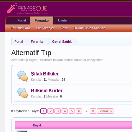
Portal
Üyeler
Forumlar
Forumları Ara
Son Mesajlar
Canlı
Dikkat Çeken Konular
Portal
Forumlar
Genel Sağlık
Alternatif Tıp
Alternatif tıp bilgileri, Alternatif tıp konusunda kullanıcı deneyimleri
Şifalı Bitkiler
Konular:
11
Mesajlar:
28
Bitkisel Kürler
Konular:
1
Mesajlar:
6
8 sayfadan 1. sayfa
1
2
3
4
5
6
→
8
Sonraki >
Başlık