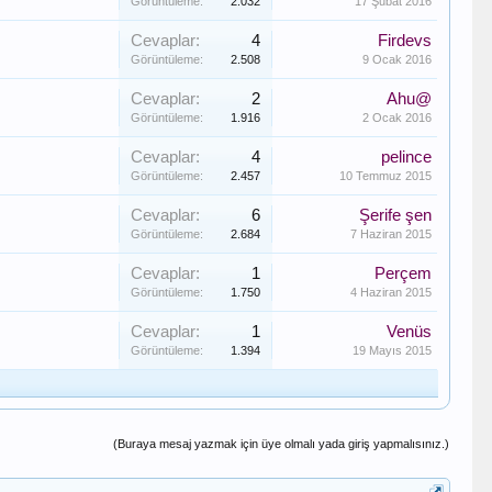
Görüntüleme:
2.032
17 Şubat 2016
Cevaplar:
4
Firdevs
Görüntüleme:
2.508
9 Ocak 2016
Cevaplar:
2
Ahu@
Görüntüleme:
1.916
2 Ocak 2016
Cevaplar:
4
pelince
Görüntüleme:
2.457
10 Temmuz 2015
Cevaplar:
6
Şerife şen
Görüntüleme:
2.684
7 Haziran 2015
Cevaplar:
1
Perçem
Görüntüleme:
1.750
4 Haziran 2015
Cevaplar:
1
Venüs
Görüntüleme:
1.394
19 Mayıs 2015
(Buraya mesaj yazmak için üye olmalı yada giriş yapmalısınız.)