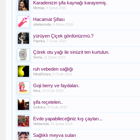
Karadenizin şifa kaynağı karayemiş.
Mehtap
,
3 Şubat 2015
Hacamat Şifası
sibelarmutlu
,
6 Nisan 2016
yürüyen Çiçek gördünüzmü.?
Paprika
,
7 Ocak 2015
Çörek otu yağı ile sinüzit ten kurtulun.
Sema
,
11 Şubat 2015
ruh vebeden sağlığı
NihaiDünya
,
8 Ocak 2015
Goji berry ve faydaları.
Nisa
,
13 Ocak 2016
şifa reçeteleri..
Gelinkız
,
8 Ocak 2015
Evde yapabileceğiniz kış çayları...
Veldaveda
,
21 Şubat 2016
Sağlıklı meyva suları