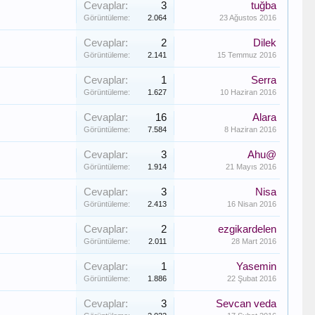
Cevaplar:
3
tuğba
Görüntüleme:
2.064
23 Ağustos 2016
Cevaplar:
2
Dilek
Görüntüleme:
2.141
15 Temmuz 2016
Cevaplar:
1
Serra
Görüntüleme:
1.627
10 Haziran 2016
Cevaplar:
16
Alara
Görüntüleme:
7.584
8 Haziran 2016
Cevaplar:
3
Ahu@
Görüntüleme:
1.914
21 Mayıs 2016
Cevaplar:
3
Nisa
Görüntüleme:
2.413
16 Nisan 2016
Cevaplar:
2
ezgikardelen
Görüntüleme:
2.011
28 Mart 2016
Cevaplar:
1
Yasemin
Görüntüleme:
1.886
22 Şubat 2016
Cevaplar:
3
Sevcan veda