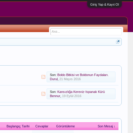
Giriş Yap & Kayıt Ol
Son:
Boldo Bitkisi ve Boldonun Faydaları.
Durul
,
21 Mayıs 2016
Son:
Kansızlığa Kereviz-Ispanak Kürü
Bennur
,
19 Eylül 2016
Başlangıç Tarihi
Cevaplar
Görüntüleme
Son Mesaj ↓