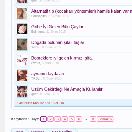
quen
,
8 Ocak 2015
Altarnatif tıp (kocakarı yöntemleri) hamile kalan var 
Sarısaçlım
,
27 Aralık 2014
Gribe İyi Gelen Bitki Çayları
Esin tuna
,
21 Ekim 2015
Doğada bulunan şifalı taşlar
XezaL
,
8 Ocak 2015
Böbreklere iyi gelen kırmızı şifa.
Sweet
,
3 Mart 2015
ayvanın faydaları
TRByn
,
8 Ocak 2015
Üzüm Çekirdeği Ne Amaçla Kullanılır
quen
,
8 Ocak 2015
Gösterilen Konular 1 to 15 of 110
8 sayfadan 1. sayfa
1
2
3
4
5
6
→
8
Sonraki >