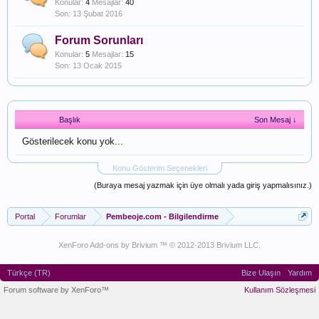
Konular:
4
Mesajlar:
40
13 Şubat 2016
Forum Sorunları
Konular:
5
Mesajlar:
15
13 Ocak 2015
Başlık
Son Mesaj ↓
Gösterilecek konu yok...
Konu Gösterim Seçenekleri
(Buraya mesaj yazmak için üye olmalı yada giriş yapmalısınız.)
Portal
Forumlar
Pembeoje.com - Bilgilendirme
XenForo Add-ons by Brivium ™ © 2012-2013 Brivium LLC.
Türkçe (TR)
Bize Ulaşın
Yardım
Forum software by XenForo™
Kullanım Sözleşmesi