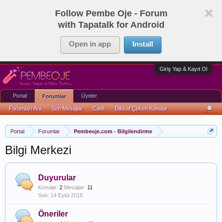
Follow Pembe Oje - Forum
with Tapatalk for Android
Open in app
Install
Giriş Yap & Kayıt Ol
Portal
Üyeler
Forumlar
Forumları Ara
Son Mesajlar
Canlı
Dikkat Çeken Konular
Portal
Forumlar
Pembeoje.com - Bilgilendirme
Bilgi Merkezi
Duyurular
Konular:
2
Mesajlar:
11
14 Eylül 2015
Öneriler