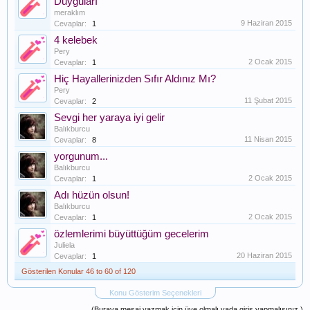
Duyguları
meraklım
9 Haziran 2015
Cevaplar:
1
4 kelebek
Pery
2 Ocak 2015
Cevaplar:
1
Hiç Hayallerinizden Sıfır Aldınız Mı?
Pery
11 Şubat 2015
Cevaplar:
2
Sevgi her yaraya iyi gelir
Balıkburcu
11 Nisan 2015
Cevaplar:
8
yorgunum...
Balıkburcu
2 Ocak 2015
Cevaplar:
1
Adı hüzün olsun!
Balıkburcu
2 Ocak 2015
Cevaplar:
1
özlemlerimi büyüttüğüm gecelerim
Juliela
20 Haziran 2015
Cevaplar:
1
Gösterilen Konular 46 to 60 of 120
Konu Gösterim Seçenekleri
(Buraya mesaj yazmak için üye olmalı yada giriş yapmalısınız.)