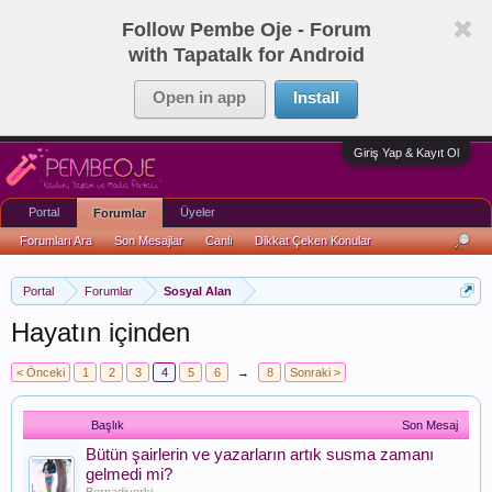
Follow Pembe Oje - Forum
with Tapatalk for Android
Open in app
Install
Giriş Yap & Kayıt Ol
Portal
Üyeler
Forumlar
Forumları Ara
Son Mesajlar
Canlı
Dikkat Çeken Konular
Portal
Forumlar
Sosyal Alan
Hayatın içinden
< Önceki
1
2
3
4
5
6
→
8
Sonraki >
Başlık
Son Mesaj
Bütün şairlerin ve yazarların artık susma zamanı
gelmedi mi?