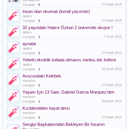
Bernadiyorki
27 Aralık 2014
Cevaplar:
0
Insan olan okumalı (kendi yazımdır)
ojelikız
27 Aralık 2014
Cevaplar:
0
32 yaşındaki Hatice Özkan 2 üniversite okuyor !
ojelikız
7 Ocak 2015
Cevaplar:
2
aynalar
ojelikız
27 Aralık 2014
Cevaplar:
0
Yeterki eksiklik kafada olmasın..harika..tek kelime
ojelikız
18 Ocak 2015
Cevaplar:
1
Avucundaki Kelebek.
meraklım
27 Aralık 2014
Cevaplar:
0
Yaşam İçin 13 Satır, Gabriel Garcia Marquez'den
meraklım
28 Aralık 2014
Cevaplar:
1
Kızıldereliden hayat dersi
meraklım
27 Aralık 2014
Cevaplar:
0
Sevgiyi Başkalarından Bekleyen Bir İnsanın