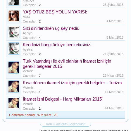
KraLiÇe
26 Şubat 2015
Cevaplar:
2
YAŞ OTUZ BEŞ YOLUN YARISI:
Alara
1 Mart 2015
Cevaplar:
2
Sizi sinirlendiren üç şey nedir.
Açelya
5 Mart 2015
Cevaplar:
4
Kendinizi hangi ünlüye benzetirsiniz.
Açelya
21 Şubat 2015
Cevaplar:
2
Türk Vatandaşı ile evli olanların ikamet izni için
gerekli belgeler 2015
Victoria
28 Nisan 2016
Cevaplar:
7
Kısa dönem ikamet izni için gerekli belgeler - Turizm
Victoria
14 Mart 2015
Cevaplar:
1
İkamet İzni Belgesi - Harç Miktarları 2015
Victoria
14 Mart 2015
Cevaplar:
1
Gösterilen Konular 76 to 90 of 120
Konu Gösterim Seçenekleri