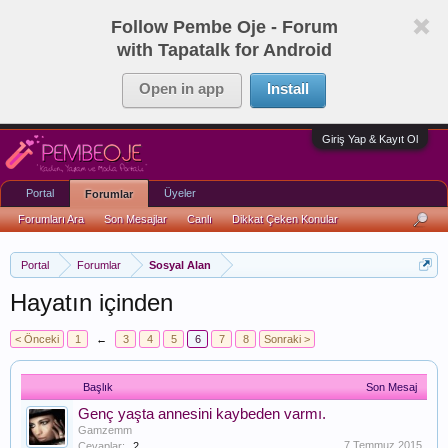
Follow Pembe Oje - Forum
with Tapatalk for Android
Open in app
Install
Giriş Yap & Kayıt Ol
Portal
Üyeler
Forumlar
Forumları Ara
Son Mesajlar
Canlı
Dikkat Çeken Konular
Portal
Forumlar
Sosyal Alan
Hayatın içinden
< Önceki
1
←
3
4
5
6
7
8
Sonraki >
Başlık
Son Mesaj
Genç yaşta annesini kaybeden varmı.
Gamzemm
7 Temmuz 2015
Cevaplar:
2