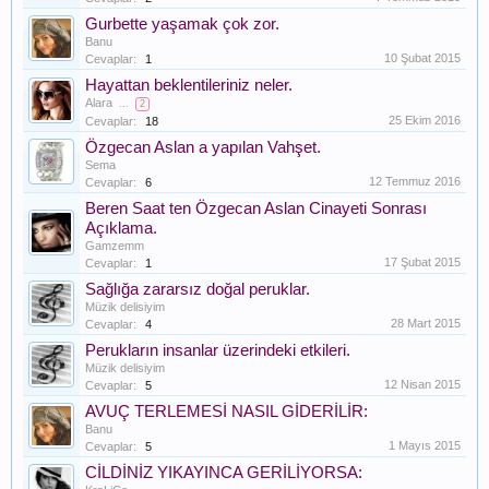
Gurbette yaşamak çok zor.
Banu
10 Şubat 2015
Cevaplar:
1
Hayattan beklentileriniz neler.
Alara
...
2
25 Ekim 2016
Cevaplar:
18
Özgecan Aslan a yapılan Vahşet.
Sema
12 Temmuz 2016
Cevaplar:
6
Beren Saat ten Özgecan Aslan Cinayeti Sonrası
Açıklama.
Gamzemm
17 Şubat 2015
Cevaplar:
1
Sağlığa zararsız doğal peruklar.
Müzik delisiyim
28 Mart 2015
Cevaplar:
4
Perukların insanlar üzerindeki etkileri.
Müzik delisiyim
12 Nisan 2015
Cevaplar:
5
AVUÇ TERLEMESİ NASIL GİDERİLİR:
Banu
1 Mayıs 2015
Cevaplar:
5
CİLDİNİZ YIKAYINCA GERİLİYORSA: