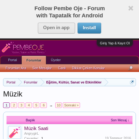
Follow Pembe Oje - Forum
with Tapatalk for Android
Open in app
Install
Giriş Yap & Kayıt Ol
Portal
Üyeler
Forumlar
Forumları Ara
Son Mesajlar
Canlı
Dikkat Çeken Konular
Portal
Forumlar
Eğitim, Kültür, Sanat ve Etkinlikler
Müzik
1
2
3
4
5
6
→
10
Sonraki >
Başlık
Son Mesaj ↓
Müzik Saati
AngrygirL
19 Temmuz 2016
Cevaplar:
1