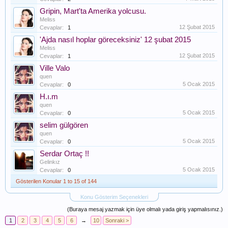
Gripin, Mart'ta Amerika yolcusu.
Meliss
12 Şubat 2015
Cevaplar:
1
'Ajda nasıl hoplar göreceksiniz' 12 şubat 2015
Meliss
12 Şubat 2015
Cevaplar:
1
Ville Valo
quen
5 Ocak 2015
Cevaplar:
0
H.ı.m
quen
5 Ocak 2015
Cevaplar:
0
selim gülgören
quen
5 Ocak 2015
Cevaplar:
0
Serdar Ortaç !!
Gelinkız
5 Ocak 2015
Cevaplar:
0
Gösterilen Konular 1 to 15 of 144
Konu Gösterim Seçenekleri
(Buraya mesaj yazmak için üye olmalı yada giriş yapmalısınız.)
1
2
3
4
5
6
→
10
Sonraki >