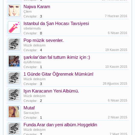
Najwa Karam
Çilem
7 Haziran 2016
Cevaplar:
3
Istanbul da Şan Hocası Tavsiyesi
sibelarmutlu
6 Nisan 2016
Cevaplar:
0
Pop müzik sevenler.
Müzik delisiyim
19 Kasım 2015
Cevaplar:
4
şarkılar'dan fal tuttum ikimiz için :)
eylülfırtınası
10 Kasım 2015
Cevaplar:
1
1 Günde Gitar Öğrenmek Mümkün!
Müzik delisiyim
28 Ağustos 2015
Cevaplar:
3
Işın Karacanın Yeni Albümü.
Müzik delisiyim
6 Nisan 2015
Cevaplar:
2
Mutaf
Sarısaçlım
2 Nisan 2015
Cevaplar:
1
Funda Arar dan yeni albüm.Hoşgeldin
Müzik delisiyim
7 Mart 2015
Cevaplar:
2