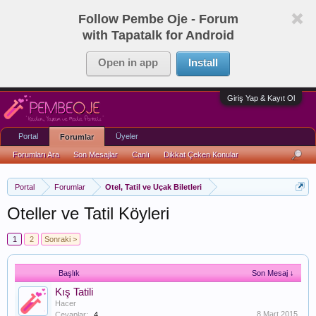
Follow Pembe Oje - Forum
with Tapatalk for Android
Open in app
Install
Giriş Yap & Kayıt Ol
Portal
Üyeler
Forumlar
Forumları Ara
Son Mesajlar
Canlı
Dikkat Çeken Konular
Portal
Forumlar
Otel, Tatil ve Uçak Biletleri
Oteller ve Tatil Köyleri
1
2
Sonraki >
Başlık
Son Mesaj ↓
Kış Tatili
Hacer
8 Mart 2015
Cevaplar:
4