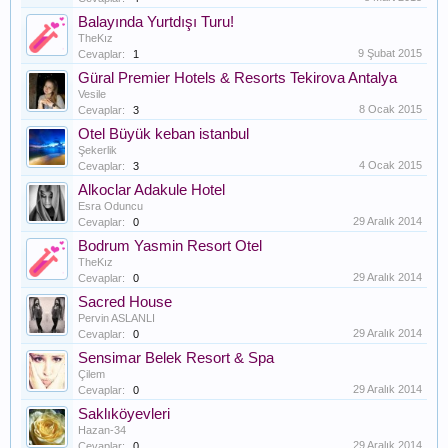
Balayında Yurtdışı Turu!
TheKız
9 Şubat 2015
Cevaplar:
1
Güral Premier Hotels & Resorts Tekirova Antalya
Vesile
8 Ocak 2015
Cevaplar:
3
Otel Büyük keban istanbul
Şekerlik
4 Ocak 2015
Cevaplar:
3
Alkoclar Adakule Hotel
Esra Oduncu
29 Aralık 2014
Cevaplar:
0
Bodrum Yasmin Resort Otel
TheKız
29 Aralık 2014
Cevaplar:
0
Sacred House
Pervin ASLANLI
29 Aralık 2014
Cevaplar:
0
Sensimar Belek Resort & Spa
Çilem
29 Aralık 2014
Cevaplar:
0
Saklıköyevleri
Hazan-34
29 Aralık 2014
Cevaplar:
0