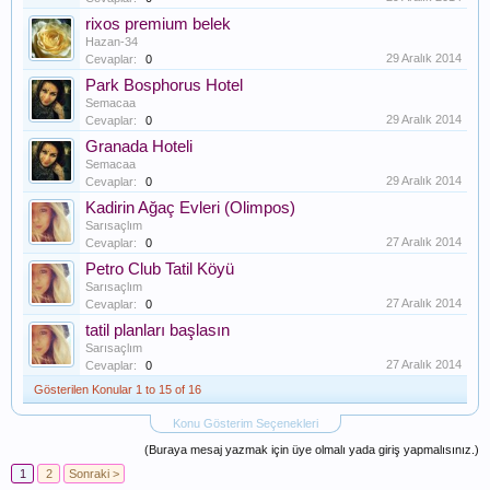
rixos premium belek
Hazan-34
29 Aralık 2014
Cevaplar:
0
Park Bosphorus Hotel
Semacaa
29 Aralık 2014
Cevaplar:
0
Granada Hoteli
Semacaa
29 Aralık 2014
Cevaplar:
0
Kadirin Ağaç Evleri (Olimpos)
Sarısaçlım
27 Aralık 2014
Cevaplar:
0
Petro Club Tatil Köyü
Sarısaçlım
27 Aralık 2014
Cevaplar:
0
tatil planları başlasın
Sarısaçlım
27 Aralık 2014
Cevaplar:
0
Gösterilen Konular 1 to 15 of 16
Konu Gösterim Seçenekleri
(Buraya mesaj yazmak için üye olmalı yada giriş yapmalısınız.)
1
2
Sonraki >