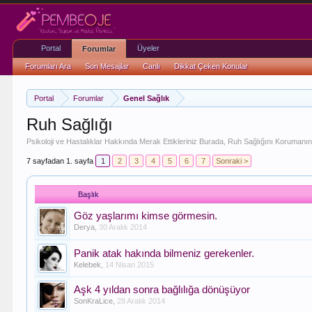
Portal
Üyeler
Forumlar
Forumları Ara
Son Mesajlar
Canlı
Dikkat Çeken Konular
Portal
Forumlar
Genel Sağlık
Ruh Sağlığı
Psikoloji ve Hastalıklar Hakkında Merak Ettikleriniz Burada, Ruh Sağlığını Korumanın 
7 sayfadan 1. sayfa
1
2
3
4
5
6
7
Sonraki >
Başlık
Göz yaşlarımı kimse görmesin.
Derya
,
30 Aralık 2014
Panik atak hakında bilmeniz gerekenler.
Kelebek
,
14 Nisan 2015
Aşk 4 yıldan sonra bağlılığa dönüşüyor
SonKraLice
,
28 Aralık 2014