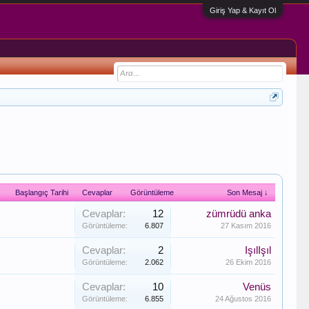
Giriş Yap & Kayıt Ol
Başlangıç Tarihi
Cevaplar
Görüntüleme
Son Mesaj ↓
Cevaplar:
12
zümrüdü anka
Görüntüleme:
6.807
27 Kasım 2016
Cevaplar:
2
IşılIşıl
Görüntüleme:
2.062
26 Ekim 2016
Cevaplar:
10
Venüs
Görüntüleme:
6.855
24 Ağustos 2016