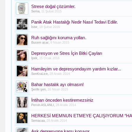
Strese doğal çözümler.
Sema
,
11 Şubat 2015
Panik Atak Hastalığı Nedir Nasıl Tedavi Edilir.
İsbir
,
18 Şubat 2016
Ruh sağlığını koruma yolları.
Busem acar
,
8 Nisan 2015
Depresyon ve Stres İçin Bitki Çayları
İpek
,
15 Ocak 2016
Hamileyim ve depresyondayım yardım kızlar...
SonKraLice
,
28 Aralık 2014
Bahar hastalık ayı olmasın!
Şerife şen
,
16 Nisan 2015
İntiharı önceden kestiremezsiniz
Pervin ASLANLI
,
28 Aralık 2014
HERKESİ MEMNUN ETMEYE ÇALIŞIYORUM “HA
Semacaa
,
28 Aralık 2014
Aşk depresyona karşı koruyor.