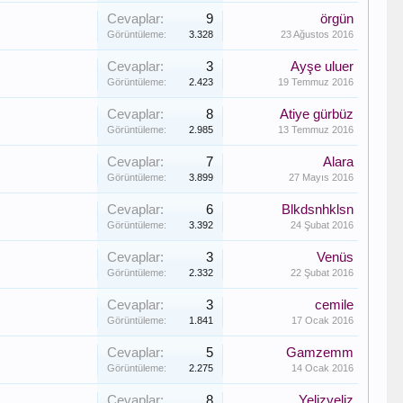
Cevaplar:
9
örgün
Görüntüleme:
3.328
23 Ağustos 2016
Cevaplar:
3
Ayşe uluer
Görüntüleme:
2.423
19 Temmuz 2016
Cevaplar:
8
Atiye gürbüz
Görüntüleme:
2.985
13 Temmuz 2016
Cevaplar:
7
Alara
Görüntüleme:
3.899
27 Mayıs 2016
Cevaplar:
6
Blkdsnhklsn
Görüntüleme:
3.392
24 Şubat 2016
Cevaplar:
3
Venüs
Görüntüleme:
2.332
22 Şubat 2016
Cevaplar:
3
cemile
Görüntüleme:
1.841
17 Ocak 2016
Cevaplar:
5
Gamzemm
Görüntüleme:
2.275
14 Ocak 2016
Cevaplar:
8
Yelizyeliz