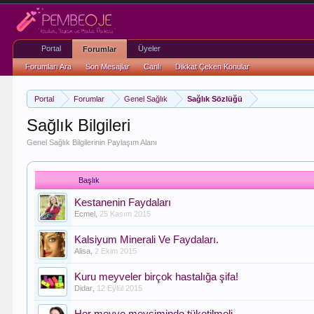
Portal
Üyeler
Forumlar
Forumları Ara
Son Mesajlar
Canlı
Dikkat Çeken Konular
Portal
Forumlar
Genel Sağlık
Sağlık Sözlüğü
Sağlık Bilgileri
Genel Sağlık Bilgilerinin Paylaşım Alanı
Başlık
Kestanenin Faydaları
Ecmel
,
25 Kasım 2015
Kalsiyum Minerali Ve Faydaları.
Alisa
,
2 Ekim 2015
Kuru meyveler birçok hastalığa şifa!
Didar
,
12 Eylül 2015