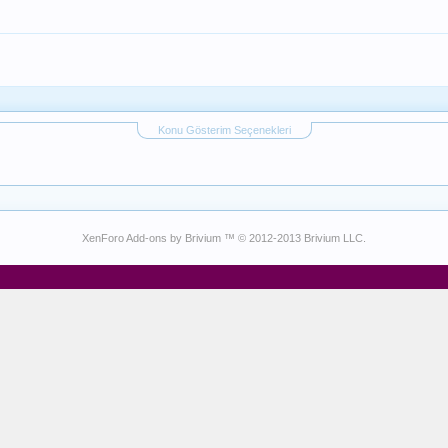
Konu Gösterim Seçenekleri
XenForo Add-ons by Brivium ™ © 2012-2013 Brivium LLC.