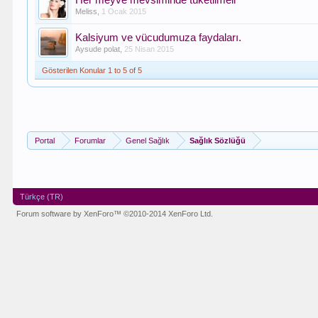
Her meyve mevsiminde tüketilmeli
Meliss
,
1 Ocak 2015
Kalsiyum ve vücudumuza faydaları.
Aysude polat
,
25 Nisan 2015
Gösterilen Konular 1 to 5 of 5
Portal
Forumlar
Genel Sağlık
Sağlık Sözlüğü
Türkçe (TR)
Forum software by XenForo™
©2010-2014 XenForo Ltd.