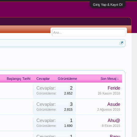
Giriş Yap & Kayıt Ol
Başlangıç Tarihi
Cevaplar
Görüntüleme
Son Mesaj ↓
Cevaplar:
2
Feride
Görüntüleme:
2.652
26 Kasım 2016
Cevaplar:
3
Asude
Görüntüleme:
2.815
2 Ağustos 2016
Cevaplar:
1
Ahu@
Görüntüleme:
1.690
8 Ekim 2015
Cevaplar:
1
Banu