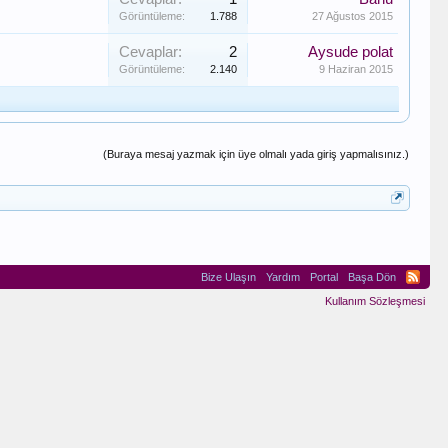
Görüntüleme:
1.788
27 Ağustos 2015
Cevaplar:
2
Aysude polat
Görüntüleme:
2.140
9 Haziran 2015
(Buraya mesaj yazmak için üye olmalı yada giriş yapmalısınız.)
Bize Ulaşın
Yardım
Portal
Başa Dön
Kullanım Sözleşmesi