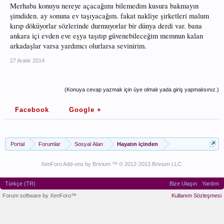
Merhaba konuyu nereye açacağımı bilemedim kusura bakmayın
şimdiden. ay sonuna ev taşıyacağım. fakat nakliye şirketleri malum
kırıp döküyorlar sözlerinde durmuyorlar bir dünya derdi var. bana
ankara içi evden eve eşya taşıtıp güvenebileceğim memnun kalan
arkadaşlar varsa yardımcı olurlarsa sevinirim.
27 Aralık 2014
(Konuya cevap yazmak için üye olmalı yada giriş yapmalısınız.)
Facebook
Google +
Portal
Forumlar
Sosyal Alan
Hayatın içinden
XenForo Add-ons by Brivium ™ © 2012-2013 Brivium LLC.
Türkçe (TR)
Bize Ulaşın
Yardım
Forum software by XenForo™
Kullanım Sözleşmesi