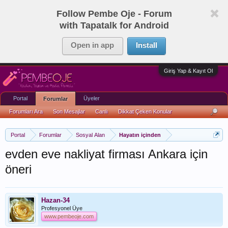
Follow Pembe Oje - Forum
with Tapatalk for Android
Open in app
Install
Giriş Yap & Kayıt Ol
Portal
Üyeler
Forumlar
Forumları Ara
Son Mesajlar
Canlı
Dikkat Çeken Konular
Portal
Forumlar
Sosyal Alan
Hayatın içinden
evden eve nakliyat firması Ankara için
öneri
Hazan-34
Profesyonel Üye
www.pembeoje.com