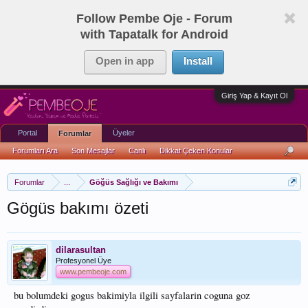
Follow Pembe Oje - Forum
with Tapatalk for Android
Open in app
Install
Giriş Yap & Kayıt Ol
Portal
Üyeler
Forumlar
Forumları Ara
Son Mesajlar
Canlı
Dikkat Çeken Konular
Forumlar
...
Göğüs Sağlığı ve Bakımı
Gögüs bakımı özeti
dilarasultan
Profesyonel Üye
www.pembeoje.com
bu bolumdeki gogus bakimiyla ilgili sayfalarin coguna goz