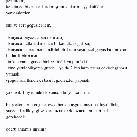
gezdirdim,
kendimce bi ozet cikardim yorumcularim uyguladiklari
yontemlerden,
sıkı ve sert gogusler icin,
-banyoda beyaz sabun ile masaj
-banyodan cikmadan once birkac dk. soguk su,
-banyodan sonra nemlendirici bir krem veya ozel gogus bakim kremi
ile hafif bir masaj
-imkan varsa gunde birkez findik yagi tatbiki
-yine yutulabiliyorsa gunde 1 ya da 2 kes kara uzum cekirdegi tozu
yutmak
-gogus sekillendirici basit egzersizler yapmak
yaklasik 1 ay icinde de sonuc aliniyor sanirim.
bu yontemlerin cogunu evde hemen uygulamaya baslayabiliriz,
sadece findik yagi ve kara uzum cek.tozunu temin etmek
gerekecek..
dogru anlamis miyim?