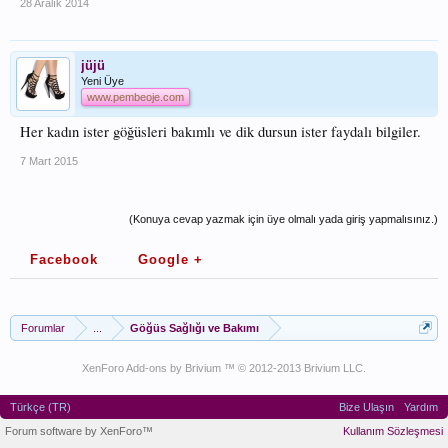
28 Aralık 2014
jüjü
Yeni Üye
www.pembeoje.com
Her kadın ister göğüsleri bakımlı ve dik dursun ister faydalı bilgiler.
7 Mart 2015
(Konuya cevap yazmak için üye olmalı yada giriş yapmalısınız.)
Facebook
Google +
Forumlar
...
Göğüs Sağlığı ve Bakımı
XenForo Add-ons by Brivium ™ © 2012-2013 Brivium LLC.
Türkçe (TR)
Bize Ulaşın
Yardım
Forum software by XenForo™
Kullanım Sözleşmesi