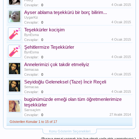
PeluŞ
4 Ocak 2015
Cevaplar:
0
Ayser ablama teşekkürü bir borç bilirim...
UygarKiz
4 Ocak 2015
Cevaplar:
0
Teşekkürler kocişim
BynEsma
4 Ocak 2015
Cevaplar:
0
Şehitlermize Teşekkürler
BynEsma
4 Ocak 2015
Cevaplar:
0
Annelerimizi çok takdir etmeliyiz
Semacaa
4 Ocak 2015
Cevaplar:
0
Seyidoğlu Geleneksel (Taze) İncir Reçeli
Semacaa
4 Ocak 2015
Cevaplar:
0
bugünümüzde emeği olan tüm öğretmenlerimize
teşekkürler
Sarısaçlım
27 Aralık 2014
Cevaplar:
0
Gösterilen Konular 1 to 15 of 17
Konu Gösterim Seçenekleri
(Buraya mesaj yazmak için üye olmalı yada giriş yapmalısınız.)