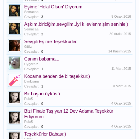
Eşime 'Helal Olsun' Diyorum
Semacaa
9 Ocak 2016
Cevaplar:
3
Aşkım,biriciğim,sevgilim..İyi ki evlenmişim seninle:)
Semacaa
30 Aralık 2015
Cevaplar:
2
Sevgili Eşime Teşekkürler.
Güliz
14 Kasım 2015
Cevaplar:
0
Canım babama...
UygarKiz
11 Mart 2015
Cevaplar:
1
Kocama benden de bi teşekkür:)
BynEsma
10 Mart 2015
Cevaplar:
1
Bir başarı öyküsü
PeluŞ
4 Ocak 2015
Cevaplar:
0
Bizi Finale Taşıyan 12 Dev Adama Teşekkür
Ediyorum
PeluŞ
4 Ocak 2015
Cevaplar:
0
Teşekkürler Babası:)