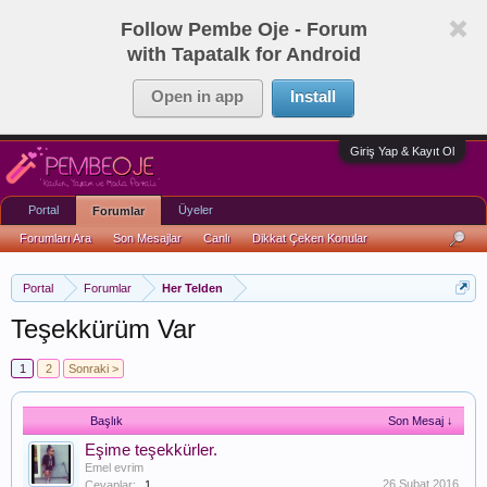
Follow Pembe Oje - Forum
with Tapatalk for Android
Open in app
Install
Giriş Yap & Kayıt Ol
Portal
Üyeler
Forumlar
Forumları Ara
Son Mesajlar
Canlı
Dikkat Çeken Konular
Portal
Forumlar
Her Telden
Teşekkürüm Var
1
2
Sonraki >
Başlık
Son Mesaj ↓
Eşime teşekkürler.
Emel evrim
26 Şubat 2016
Cevaplar:
1