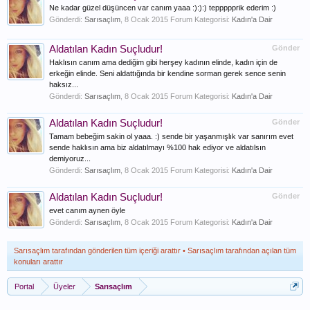
Ne kadar güzel düşüncen var canım yaaa :):):) teppppprik ederim :)
Gönderdi:
Sarısaçlım
,
8 Ocak 2015
Forum Kategorisi:
Kadın'a Dair
Aldatılan Kadın Suçludur!
Gönder
Haklısın canım ama dediğim gibi herşey kadının elinde, kadın için de
erkeğin elinde. Seni aldattığında bir kendine sorman gerek sence senin
haksız...
Gönderdi:
Sarısaçlım
,
8 Ocak 2015
Forum Kategorisi:
Kadın'a Dair
Aldatılan Kadın Suçludur!
Gönder
Tamam bebeğim sakin ol yaaa. :) sende bir yaşanmışlık var sanırım evet
sende haklısın ama biz aldatılmayı %100 hak ediyor ve aldatılsın
demiyoruz...
Gönderdi:
Sarısaçlım
,
8 Ocak 2015
Forum Kategorisi:
Kadın'a Dair
Aldatılan Kadın Suçludur!
Gönder
evet canım aynen öyle
Gönderdi:
Sarısaçlım
,
8 Ocak 2015
Forum Kategorisi:
Kadın'a Dair
Sarısaçlım tarafından gönderilen tüm içeriği arattır
Sarısaçlım tarafından açılan tüm
konuları arattır
Portal
Üyeler
Sarısaçlım