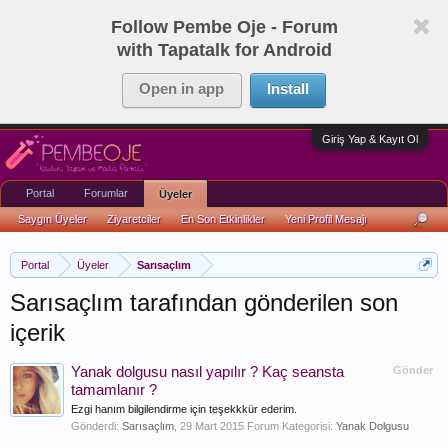
Follow Pembe Oje - Forum
with Tapatalk for Android
Open in app
Install
Giriş Yap & Kayıt Ol
Portal
Forumlar
Üyeler
Saygın Üyeler
Ziyaretciler
En Son Etkinlikler
Yeni Profil Mesajı
Portal
Üyeler
Sarısaçlım
Sarısaçlım tarafından gönderilen son
içerik
Yanak dolgusu nasıl yapılır ? Kaç seansta
Gönder
tamamlanır ?
Ezgi hanım bilgilendirme için teşekkkür ederim.
Gönderdi:
Sarısaçlım
,
29 Mart 2015
Forum Kategorisi:
Yanak Dolgusu