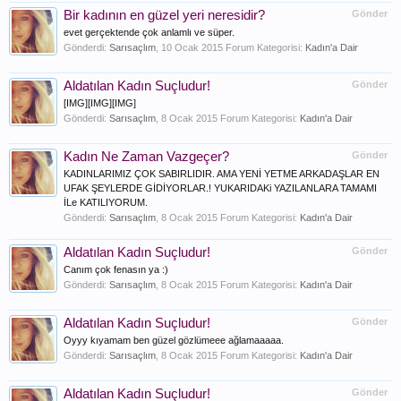
Bir kadının en güzel yeri neresidir?
Gönder
evet gerçektende çok anlamlı ve süper.
Gönderdi:
Sarısaçlım
,
10 Ocak 2015
Forum Kategorisi:
Kadın'a Dair
Aldatılan Kadın Suçludur!
Gönder
[IMG][IMG][IMG]
Gönderdi:
Sarısaçlım
,
8 Ocak 2015
Forum Kategorisi:
Kadın'a Dair
Kadın Ne Zaman Vazgeçer?
Gönder
KADINLARIMIZ ÇOK SABIRLIDIR. AMA YENİ YETME ARKADAŞLAR EN
UFAK ŞEYLERDE GİDİYORLAR.! YUKARIDAKi YAZILANLARA TAMAMI
İLe KATILIYORUM.
Gönderdi:
Sarısaçlım
,
8 Ocak 2015
Forum Kategorisi:
Kadın'a Dair
Aldatılan Kadın Suçludur!
Gönder
Canım çok fenasın ya :)
Gönderdi:
Sarısaçlım
,
8 Ocak 2015
Forum Kategorisi:
Kadın'a Dair
Aldatılan Kadın Suçludur!
Gönder
Oyyy kıyamam ben güzel gözlümeee ağlamaaaaa.
Gönderdi:
Sarısaçlım
,
8 Ocak 2015
Forum Kategorisi:
Kadın'a Dair
Aldatılan Kadın Suçludur!
Gönder